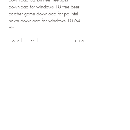
download for windows 10 free beer 
catcher game download for pc intel 
haxm download for windows 10 64 
bit 
0
0
コメントを追加…
About
Welcome to the group! You can
connect with other members, ge
...
Read more
Members
cheoni kang
Follow