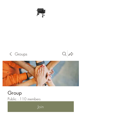
Pope Traeger Store
Groups
Group
Public
·
110 members
Join