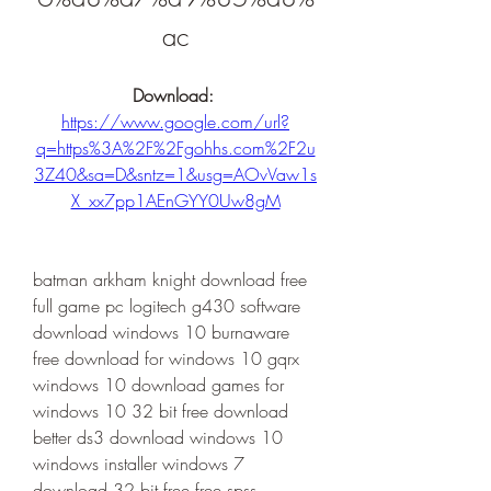
ac
Download: 
https://www.google.com/url?
q=https%3A%2F%2Fgohhs.com%2F2u
3Z40&sa=D&sntz=1&usg=AOvVaw1s
X_xx7pp1AEnGYY0Uw8gM
batman arkham knight download free 
full game pc logitech g430 software 
download windows 10 burnaware 
free download for windows 10 gqrx 
windows 10 download games for 
windows 10 32 bit free download 
better ds3 download windows 10 
windows installer windows 7 
download 32 bit free free spss 