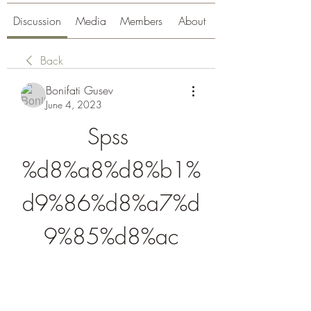
Discussion
Media
Members
About
Back
Bonifati Gusev
June 4, 2023
Spss 
%d8%a8%d8%b1%
d9%86%d8%a7%d
9%85%d8%ac