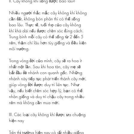
II. Cây không khí sống được bao lâu?
Nhiều người thắc mắc cây không khí không 
cần đất, không bón phân thì có thể sống 
bao lâu. Thực tế, tuổi thọ của cây không 
khí khá dài nếu được chăm sóc đúng cách. 
Trung bình mỗi cây có thể sống từ 2 đến 5 
năm, thậm chí lâu hơn tùy giống và điều kiện 
môi trường.
Trong vòng đời của mình, cây sẽ ra hoa ít 
nhất một lần. Sau khi hoa tàn, cây mẹ sẽ 
bắt đầu đẻ nhánh con quanh gốc. Những 
nhánh này tiếp tục phát triển thành cây mới, 
giúp vòng đời được duy trì liên tục. Như 
vậy, nếu biết chăm sóc hợp lý, bạn có thể 
nhân giống và duy trì chậu cây trong nhiều 
năm mà không cần mua mới.
III. Các loại cây không khí được ưa chuộng 
hiện nay
Trên thị trường hiện nay có rất nhiều giống 