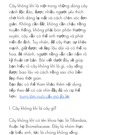
Cây không khí là một trong những dòng cây 
cảnh độc đáo, được nhiều người yêu thích 
nhờ hình dáng lạ mắt và cách chăm sóc đơn 
giản. Không cần đất, không cần chậu trồng 
truyền thống, không phải bón phân thường 
xuyên, cây vẫn có thể sinh trưởng và phát 
triển ổn định. Tuy nhiên, để cây thực sự khỏe 
mạnh, giữ được vẻ đẹp lâu dài và có thể ra 
hoa, đẻ nhánh, người trồng vẫn cần nắm rõ 
kỹ thuật cơ bản. Bài viết dưới đây sẽ giúp 
bạn hiểu rõ cây không khí là gì, cây sống 
được bao lâu và cách trồng sao cho bền 
đẹp theo thời gian.
Bạn đọc có thể tham khảo thêm nội dung 
tiếp theo để có cái nhìn đầy đủ và cụ thể 
hơn:  
trung tâm nuôi cấy mô đà lạt
I. Cây không khí là cây gì?
Cây không khí có tên khoa học là Tillandsia, 
thuộc họ Bromeliaceae. Đây là nhóm thực 
vật biểu sinh, tức là chúng không sống 