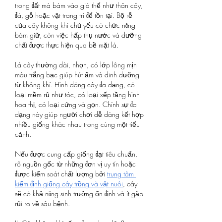
trong đất mà bám vào giá thể như thân cây, 
đá, gỗ hoặc vật trang trí để tồn tại. Bộ rễ 
của cây không khí chủ yếu có chức năng 
bám giữ, còn việc hấp thụ nước và dưỡng 
chất được thực hiện qua bề mặt lá.
Lá cây thường dài, nhọn, có lớp lông mịn 
màu trắng bạc giúp hút ẩm và dinh dưỡng 
từ không khí. Hình dáng cây đa dạng, có 
loại mềm rủ như tóc, có loại xếp tầng hình 
hoa thị, có loại cứng và gọn. Chính sự đa 
dạng này giúp người chơi dễ dàng kết hợp 
nhiều giống khác nhau trong cùng một tiểu 
cảnh.
Nếu được cung cấp giống đạt tiêu chuẩn, 
rõ nguồn gốc từ những đơn vị uy tín hoặc 
được kiểm soát chất lượng bởi 
trung tâm 
kiểm định giống cây trồng và vật nuôi
, cây 
sẽ có khả năng sinh trưởng ổn định và ít gặp 
rủi ro về sâu bệnh.