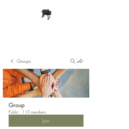
Pope Traeger Store
Groups
Group
Public
·
110 members
Join