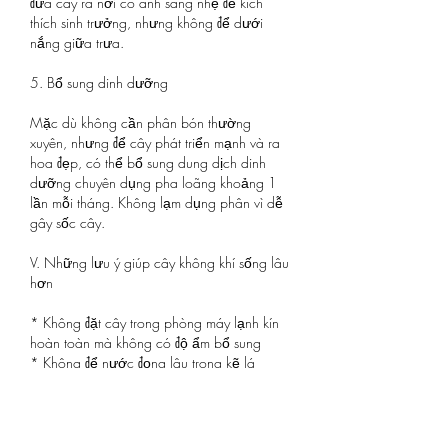
đưa cây ra nơi có ánh sáng nhẹ để kích 
thích sinh trưởng, nhưng không để dưới 
nắng giữa trưa.
5. Bổ sung dinh dưỡng
Mặc dù không cần phân bón thường 
xuyên, nhưng để cây phát triển mạnh và ra 
hoa đẹp, có thể bổ sung dung dịch dinh 
dưỡng chuyên dụng pha loãng khoảng 1 
lần mỗi tháng. Không lạm dụng phân vì dễ 
gây sốc cây.
V. Những lưu ý giúp cây không khí sống lâu 
hơn
* Không đặt cây trong phòng máy lạnh kín 
hoàn toàn mà không có độ ẩm bổ sung
* Không để nước đọng lâu trong kẽ lá
* Không buộc dây kim loại trực tiếp vào 
thân cây
* Theo dõi biểu hiện lá khô, xoăn hoặc úng 
để điều chỉnh tưới nước