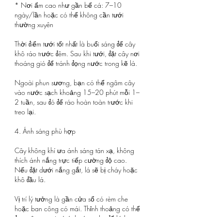
* Nơi ẩm cao như gần bể cá: 7–10 
ngày/lần hoặc có thể không cần tưới 
thường xuyên
Thời điểm tưới tốt nhất là buổi sáng để cây 
khô ráo trước đêm. Sau khi tưới, đặt cây nơi 
thoáng gió để tránh đọng nước trong kẽ lá.
Ngoài phun sương, bạn có thể ngâm cây 
vào nước sạch khoảng 15–20 phút mỗi 1–
2 tuần, sau đó để ráo hoàn toàn trước khi 
treo lại.
4. Ánh sáng phù hợp
Cây không khí ưa ánh sáng tán xạ, không 
thích ánh nắng trực tiếp cường độ cao. 
Nếu đặt dưới nắng gắt, lá sẽ bị cháy hoặc 
khô đầu lá.
Vị trí lý tưởng là gần cửa sổ có rèm che 
hoặc ban công có mái. Thỉnh thoảng có thể 