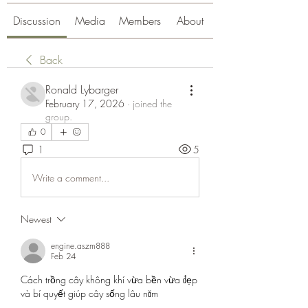
Discussion
Media
Members
About
Back
Ronald Lybarger
February 17, 2026
·
joined the
group.
0
1
5
Write a comment...
Newest
engine.aszm888
Feb 24
Cách trồng cây không khí vừa bền vừa đẹp 
và bí quyết giúp cây sống lâu năm