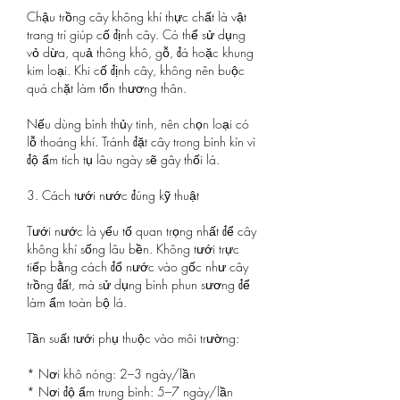
Chậu trồng cây không khí thực chất là vật 
trang trí giúp cố định cây. Có thể sử dụng 
vỏ dừa, quả thông khô, gỗ, đá hoặc khung 
kim loại. Khi cố định cây, không nên buộc 
quá chặt làm tổn thương thân.
Nếu dùng bình thủy tinh, nên chọn loại có 
lỗ thoáng khí. Tránh đặt cây trong bình kín vì 
độ ẩm tích tụ lâu ngày sẽ gây thối lá.
3. Cách tưới nước đúng kỹ thuật
Tưới nước là yếu tố quan trọng nhất để cây 
không khí sống lâu bền. Không tưới trực 
tiếp bằng cách đổ nước vào gốc như cây 
trồng đất, mà sử dụng bình phun sương để 
làm ẩm toàn bộ lá.
Tần suất tưới phụ thuộc vào môi trường:
* Nơi khô nóng: 2–3 ngày/lần
* Nơi độ ẩm trung bình: 5–7 ngày/lần