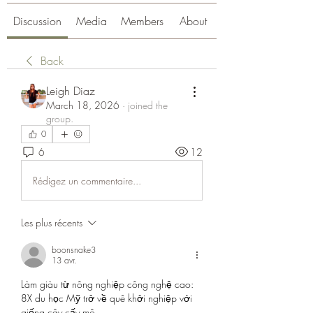
Discussion
Media
Members
About
Back
Leigh Diaz
March 18, 2026
·
joined the
group.
0
6
12
Rédigez un commentaire...
Les plus récents
boonsnake3
13 avr.
Làm giàu từ nông nghiệp công nghệ cao: 
8X du học Mỹ trở về quê khởi nghiệp với 
giống cây cấy mô