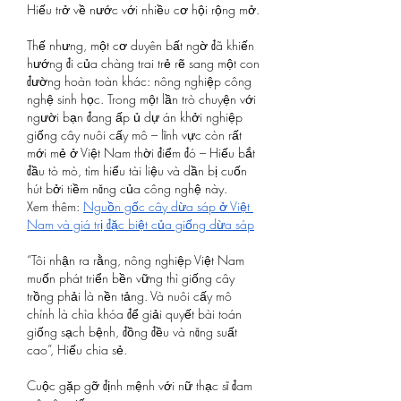
Hiếu trở về nước với nhiều cơ hội rộng mở.
Thế nhưng, một cơ duyên bất ngờ đã khiến 
hướng đi của chàng trai trẻ rẽ sang một con 
đường hoàn toàn khác: nông nghiệp công 
nghệ sinh học. Trong một lần trò chuyện với 
người bạn đang ấp ủ dự án khởi nghiệp 
giống cây nuôi cấy mô – lĩnh vực còn rất 
mới mẻ ở Việt Nam thời điểm đó – Hiếu bắt 
đầu tò mò, tìm hiểu tài liệu và dần bị cuốn 
hút bởi tiềm năng của công nghệ này.
Xem thêm: 
Nguồn gốc cây dừa sáp ở Việt 
Nam và giá trị đặc biệt của giống dừa sáp
“Tôi nhận ra rằng, nông nghiệp Việt Nam 
muốn phát triển bền vững thì giống cây 
trồng phải là nền tảng. Và nuôi cấy mô 
chính là chìa khóa để giải quyết bài toán 
giống sạch bệnh, đồng đều và năng suất 
cao”, Hiếu chia sẻ.
Cuộc gặp gỡ định mệnh với nữ thạc sĩ đam 