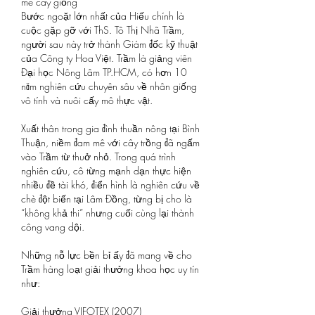
mê cây giống
Bước ngoặt lớn nhất của Hiếu chính là 
cuộc gặp gỡ với ThS. Tô Thị Nhã Trầm, 
người sau này trở thành Giám đốc kỹ thuật 
của Công ty Hoa Việt. Trầm là giảng viên 
Đại học Nông Lâm TP.HCM, có hơn 10 
năm nghiên cứu chuyên sâu về nhân giống 
vô tính và nuôi cấy mô thực vật.
Xuất thân trong gia đình thuần nông tại Bình 
Thuận, niềm đam mê với cây trồng đã ngấm 
vào Trầm từ thuở nhỏ. Trong quá trình 
nghiên cứu, cô từng mạnh dạn thực hiện 
nhiều đề tài khó, điển hình là nghiên cứu về 
chè đột biến tại Lâm Đồng, từng bị cho là 
“không khả thi” nhưng cuối cùng lại thành 
công vang dội.
Những nỗ lực bền bỉ ấy đã mang về cho 
Trầm hàng loạt giải thưởng khoa học uy tín 
như:
Giải thưởng VIFOTEX (2007)