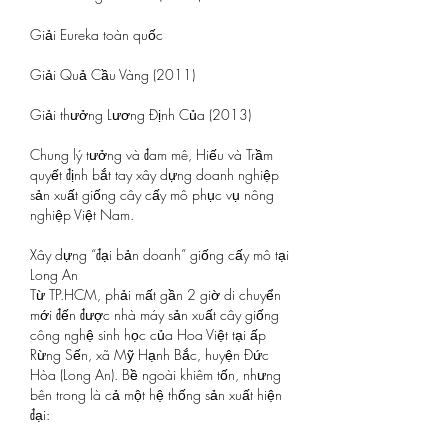
Giải Eureka toàn quốc
Giải Quả Cầu Vàng (2011)
Giải thưởng Lương Định Của (2013)
Chung lý tưởng và đam mê, Hiếu và Trầm 
quyết định bắt tay xây dựng doanh nghiệp 
sản xuất giống cây cấy mô phục vụ nông 
nghiệp Việt Nam.
Xây dựng “đại bản doanh” giống cấy mô tại 
Long An
Từ TP.HCM, phải mất gần 2 giờ di chuyển 
mới đến được nhà máy sản xuất cây giống 
công nghệ sinh học của Hoa Việt tại ấp 
Rừng Sến, xã Mỹ Hạnh Bắc, huyện Đức 
Hòa (Long An). Bề ngoài khiêm tốn, nhưng 
bên trong là cả một hệ thống sản xuất hiện 
đại: