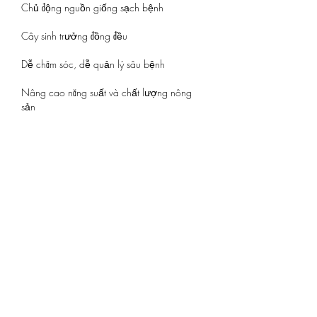
Chủ động nguồn giống sạch bệnh
Cây sinh trưởng đồng đều
Dễ chăm sóc, dễ quản lý sâu bệnh
Nâng cao năng suất và chất lượng nông 
sản
Để tối ưu hiệu quả kinh tế, người trồng 
cũng cần nắm rõ kỹ thuật canh tác và thu 
hoạch đúng thời điểm. Với các loại cây ăn 
trái, đặc biệt là sầu riêng – loại cây đang 
mang lại giá trị cao – có thể tham khảo 
thêm kinh nghiệm tại:
👉 
https://vigen.vn/chon-phan-bon-cho-
cay-sau-rieng-bon-sao-de-nang-suat-cao/
Khởi nghiệp nông nghiệp – con đường khó 
nhưng bền vững
Hành trình của Hiếu và Trầm cho thấy: nông 
nghiệp không còn là câu chuyện “con trâu 