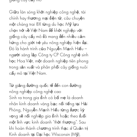
Giữa làn sóng khởi nghiệp công nghệ, tài 
chính hay thương mại điện tử, câu chuyện 
một chàng trai 8X từng du học Mỹ lựa 
chọn trở về Việt Nam để khởi nghiệp với 
giống cây cấy mô đã mang đến nhiều cảm 
hứng cho giới trẻ yêu nông nghiệp hiện đại. 
Đó là hành trình của Nguyễn Mạnh Hiếu – 
người sáng lập Công ty CP Công nghệ sinh 
học Hoa Việt, một doanh nghiệp tiên phong 
trong sản xuất và phân phối cây giống nuôi 
cấy mô tại Việt Nam.
Từ giảng đường quốc tế đến con đường 
nông nghiệp công nghệ cao
Sinh ra trong gia đình có bố mẹ là doanh 
nhân kinh doanh vàng bạc nổi tiếng tại Hải 
Phòng, Nguyễn Mạnh Hiếu từng được kỳ 
vọng sẽ nối nghiệp gia đình hoặc theo đuổi 
một lĩnh vực kinh doanh “thời thượng”. Sau 
khi hoàn thành chương trình thạc sĩ Quản trị 
Kinh doanh tại Đại học Wisconsin (Mỹ), 