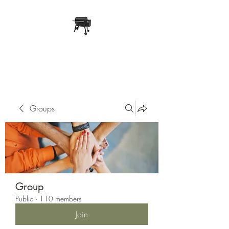
Pope Traeger Store
Groups
Group
Public
·
110 members
Join