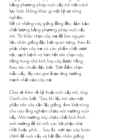
bằng phương pháp nuôi cấy mô một cách 
lưu loát, không khác gì một kỹ sư nông 
nghiệp.
Để có những cây giống đồng đều, đảm bảo 
chất lượng bằng phương pháp nuôi cấy 
mô. Thì khâu chọn cây mẹ để làm nguyên 
liệu nhân giống đặc biệt quan trọng, theo đó 
phải chọn cây mẹ có các phẩm chất vượt 
trội, sạch bệnh và hơn hết nên chọn cây 
trồng trong nhà kính hay cây được trồng 
theo tiêu chuẩn đặc biệt. Thời điểm chọn 
mẫu cấy, lấy vào giai đoạn tăng trưởng 
mạnh nhất của cây mẹ.
Chia sẻ thêm về kỹ thuật nuôi cấy mô, ông 
Oanh cho biết: “Sau khi lấy mô của một 
phần trên cây cần lấy giống, đem khử trùng 
cho vào ống nghiệm chứa môi trường nuôi 
cấy. Môi trường này chứa chất kích thích 
sinh trưởng để tái sinh các bộ phận như 
chồi hoặc phôi… Sau đó, mới tạo cây hoàn 
chỉnh để nuôi cấy và bắt đầu nhân giống. 