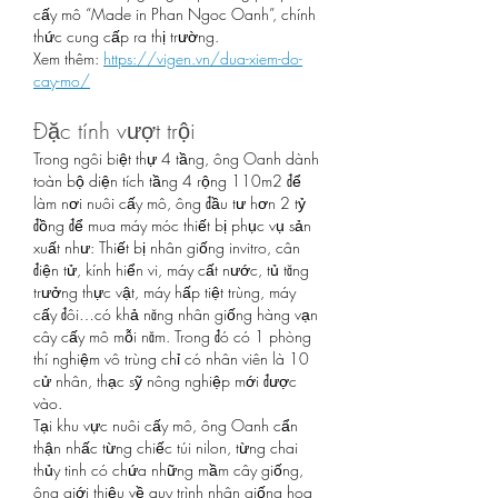
cấy mô “Made in Phan Ngoc Oanh”, chính 
thức cung cấp ra thị trường.
Xem thêm: 
https://vigen.vn/dua-xiem-do-
cay-mo/
Đặc tính vượt trội
Trong ngôi biệt thự 4 tầng, ông Oanh dành 
toàn bộ diện tích tầng 4 rộng 110m2 để 
làm nơi nuôi cấy mô, ông đầu tư hơn 2 tỷ 
đồng để mua máy móc thiết bị phục vụ sản 
xuất như: Thiết bị nhân giống invitro, cân 
điện tử, kính hiển vi, máy cất nước, tủ tăng 
trưởng thực vật, máy hấp tiệt trùng, máy 
cấy đôi…có khả năng nhân giống hàng vạn 
cây cấy mô mỗi năm. Trong đó có 1 phòng 
thí nghiệm vô trùng chỉ có nhân viên là 10 
cử nhân, thạc sỹ nông nghiệp mới được 
vào.
Tại khu vực nuôi cấy mô, ông Oanh cẩn 
thận nhấc từng chiếc túi nilon, từng chai 
thủy tinh có chứa những mầm cây giống, 
ông giới thiệu về quy trình nhân giống hoa 