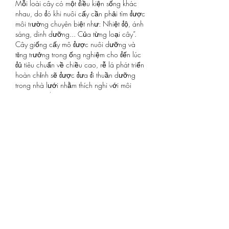
Mỗi loài cây có một điều kiện sống khác 
nhau, do đó khi nuôi cấy cần phải tìm được 
môi trường chuyên biệt như: Nhiệt độ, ánh 
sáng, dinh dưỡng... Của từng loại cây”.
Cây giống cấy mô được nuôi dưỡng và 
tăng trưởng trong ống nghiệm cho đến lúc 
đủ tiêu chuẩn về chiều cao, rễ lá phát triển 
hoàn chỉnh sẽ được đưa đi thuần dưỡng 
trong nhà lưới nhằm thích nghi với môi 
trường tự nhiên.
Hiện nay, ông Oanh đang áp dụng quy 
trình này để sản xuất giống cây hoa đồng 
tiền, địa lan và lan đai châu. Thông thường, 
https://vigen.vn/
 để sản xuất ra giống cây 
đồng tiền bằng phương pháp này phải mất 
thời gian khoảng 6 tháng, đối với các loại 
lan phải mất thời gian từ 1 - 1,5 năm mới 
có thể đưa ra trồng.
Like
Reply
Show more comments