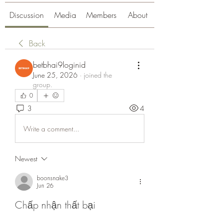
Discussion
Media
Members
About
Back
betbhai9loginid
June 25, 2026
·
joined the
group.
0
3
4
Write a comment...
Newest
boonsnake3
Jun 26
Chấp nhận thất bại