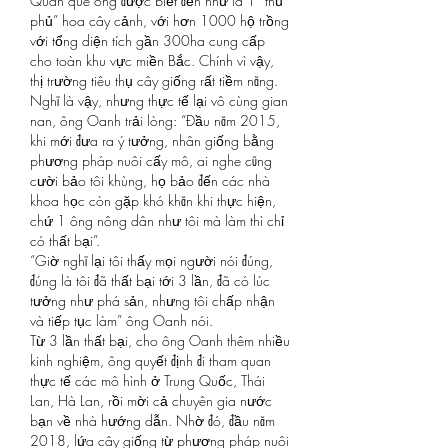
Quan quê ông được biết đến như là 1 “thủ 
phủ” hoa cây cảnh, với hơn 1000 hộ trồng 
với tổng diện tích gần 300ha cung cấp 
cho toàn khu vực miền Bắc. Chính vì vậy, 
thị trường tiêu thụ cây giống rất tiềm năng.
Nghĩ là vậy, nhưng thực tế lại vô cùng gian 
nan, ông Oanh trải lòng: “Đầu năm 2015, 
khi mới đưa ra ý tưởng, nhân giống bằng 
phương pháp nuôi cấy mô, ai nghe cũng 
cười bảo tôi khùng, họ bảo đến các nhà 
khoa học còn gặp khó khăn khi thực hiện, 
chứ 1 ông nông dân như tôi mà làm thì chỉ 
có thất bại”.
“Giờ nghĩ lại tôi thấy mọi người nói đúng, 
đúng là tôi đã thất bại tới 3 lần, đã có lúc 
tưởng như phá sản, nhưng tôi chấp nhận 
và tiếp tục làm” ông Oanh nói.
Từ 3 lần thất bại, cho ông Oanh thêm nhiều 
kinh nghiệm, ông quyết định đi tham quan 
thực tế các mô hình ở Trung Quốc, Thái 
Lan, Hà Lan, rồi mời cả chuyên gia nước 
bạn về nhà hướng dẫn. Nhờ đó, đầu năm 
2018, lứa cây giống từ phương pháp nuôi 