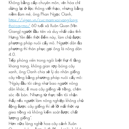
Không bằng cấp chuyên môn, văn hóa chỉ 
dừng lại ở đọc thông viết thạo, nhưng bằng 
niềm đam mê, ông Phan Ngọc Oanh, 
https://vigen.vn/cuc-mam-xoi-vang-long-
thoi-cay-mo/
 60 tuổi xã Xuân Quan (Văn 
Giang) người đầu tiên và duy nhất của tỉnh 
Hưng Yên đến thời điểm này, làm chủ được 
phương pháp nuôi cấy mô. Người dân địa 
phương thì thán phục gọi ông là nông dân 
4.0.
Tiếp phóng viên trong ngôi biệt thự 4 tầng 
khang trang, không gian rợp bóng cây 
xanh, ông Oanh chia sẻ lý do nhân giống 
cây trồng bằng phương pháp nuôi cấy mô: 
"Ngày đầu tôi cũng như bao người nông 
dân khác, đi mua cây giống về trồng, chăm 
sóc rồi bán. Nhưng từ thực tiễn tôi nhận 
thấy nếu người làm nông nghiệp không chủ 
động được cây giống thì sẽ lỡ mất thời vụ 
gieo trồng và không kiểm soát được chất 
lượng giống”.
Hơn nữa làng nghề hoa cây cảnh Xuân 