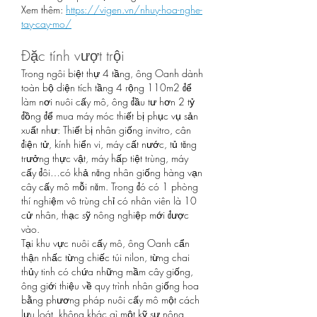
Xem thêm: 
https://vigen.vn/nhuy-hoa-nghe-
tay-cay-mo/
Đặc tính vượt trội
Trong ngôi biệt thự 4 tầng, ông Oanh dành 
toàn bộ diện tích tầng 4 rộng 110m2 để 
làm nơi nuôi cấy mô, ông đầu tư hơn 2 tỷ 
đồng để mua máy móc thiết bị phục vụ sản 
xuất như: Thiết bị nhân giống invitro, cân 
điện tử, kính hiển vi, máy cất nước, tủ tăng 
trưởng thực vật, máy hấp tiệt trùng, máy 
cấy đôi…có khả năng nhân giống hàng vạn 
cây cấy mô mỗi năm. Trong đó có 1 phòng 
thí nghiệm vô trùng chỉ có nhân viên là 10 
cử nhân, thạc sỹ nông nghiệp mới được 
vào.
Tại khu vực nuôi cấy mô, ông Oanh cẩn 
thận nhấc từng chiếc túi nilon, từng chai 
thủy tinh có chứa những mầm cây giống, 
ông giới thiệu về quy trình nhân giống hoa 
bằng phương pháp nuôi cấy mô một cách 
lưu loát, không khác gì một kỹ sư nông 