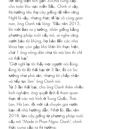
với tổng diện tích gần 300ha cung cấp 
cho toàn khu vực miền Bắc. Chính vì vậy, 
thị trường tiêu thụ cây giống rất tiềm năng.
Nghĩ là vậy, nhưng thực tế lại vô cùng gian 
nan, ông Oanh trải lòng: “Đầu năm 2015, 
khi mới đưa ra ý tưởng, nhân giống bằng 
phương pháp nuôi cấy mô, ai nghe cũng 
cười bảo tôi khùng, họ bảo đến các nhà 
khoa học còn gặp khó khăn khi thực hiện, 
chứ 1 ông nông dân như tôi mà làm thì chỉ 
có thất bại”.
“Giờ nghĩ lại tôi thấy mọi người nói đúng, 
đúng là tôi đã thất bại tới 3 lần, đã có lúc 
tưởng như phá sản, nhưng tôi chấp nhận 
và tiếp tục làm” ông Oanh nói.
Từ 3 lần thất bại, cho ông Oanh thêm nhiều 
kinh nghiệm, ông quyết định đi tham quan 
thực tế các mô hình ở Trung Quốc, Thái 
Lan, Hà Lan, rồi mời cả chuyên gia nước 
bạn về nhà hướng dẫn. Nhờ đó, đầu năm 
2018, lứa cây giống từ phương pháp nuôi 
cấy mô “Made in Phan Ngoc Oanh”, chính 
thức cung cấp ra thị trường.