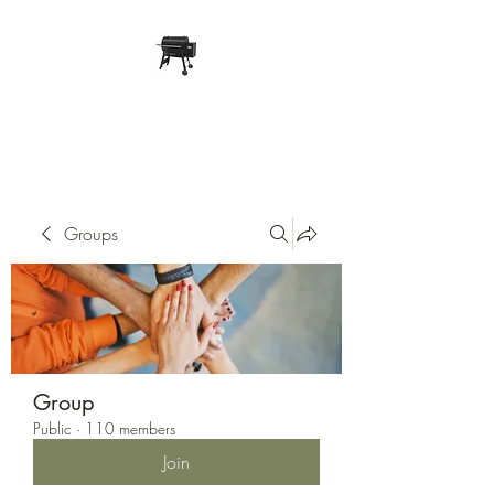
Pope Traeger Store
Groups
Group
Public
·
110 members
Join