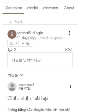
Discussion
Media
Members
About
Back
Betbhai9idlogin
31 days ago
·
joined the group.
0
2
6
댓글을 입력하세요.
최신순
boonsnake3
7월 07일
Chấp nhận thất bại
Không bằng cấp chuyên môn, văn hóa chỉ 