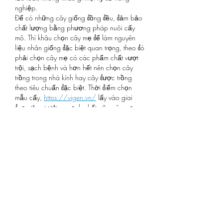
nghiệp.
Để có những cây giống đồng đều, đảm bảo 
chất lượng bằng phương pháp nuôi cấy 
mô. Thì khâu chọn cây mẹ để làm nguyên 
liệu nhân giống đặc biệt quan trọng, theo đó 
phải chọn cây mẹ có các phẩm chất vượt 
trội, sạch bệnh và hơn hết nên chọn cây 
trồng trong nhà kính hay cây được trồng 
theo tiêu chuẩn đặc biệt. Thời điểm chọn 
mẫu cấy, 
https://vigen.vn/
 lấy vào giai 
đoạn tăng trưởng mạnh nhất của cây mẹ.
좋아요
답글
댓글 펼치기
About
Welcome to the group! You can
connect with other members, ge
...
Read more