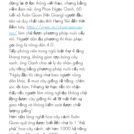
dừng lại ở đọc thông viết thạo, nhưng bằng 
niềm đam mê, ông Phan Ngọc Oanh, 60 
tuổi xã Xuân Quan (Văn Giang) người đầu 
tiên và duy nhất của tỉnh Hưng Yên đến thời 
điểm này, 
https://vigen.vn/chuoi-sap-cay-
mo/
 làm chủ được phương pháp nuôi cấy 
mô. Người dân địa phương thì thán phục 
gọi ông là nông dân 4.0.
Tiếp phóng viên trong ngôi biệt thự 4 tầng 
khang trang, không gian rợp bóng cây 
xanh, ông Oanh chia sẻ lý do nhân giống 
cây trồng bằng phương pháp nuôi cấy mô: 
"Ngày đầu tôi cũng như bao người nông 
dân khác, đi mua cây giống về trồng, chăm 
sóc rồi bán. Nhưng từ thực tiễn tôi nhận 
thấy nếu người làm nông nghiệp không chủ 
động được cây giống thì sẽ lỡ mất thời vụ 
gieo trồng và không kiểm soát được chất 
lượng giống”.
Hơn nữa làng nghề hoa cây cảnh Xuân 
Quan quê ông được biết đến như là 1 “thủ 
phủ” hoa cây cảnh, với hơn 1000 hộ trồng 